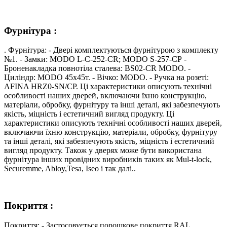
Фурнітура :
. Фурнітура: - Двері комплектуються фурнітурою з комплекту
№1. - Замки: MODO L-C-252-CR; MODO S-257-СР -
Броненакладка повнотіла сталева: BS02-CR MODO. -
Циліндр: MODO 45х45т. - Вічко: MODO. - Ручка на розеті:
AFINA HRZ0-SN/CP. Ці характеристики описують технічні
особливості наших дверей, включаючи їхню конструкцію,
матеріали, обробку, фурнітуру та інші деталі, які забезпечують
якість, міцність і естетичний вигляд продукту. Ці
характеристики описують технічні особливості наших дверей,
включаючи їхню конструкцію, матеріали, обробку, фурнітуру
та інші деталі, які забезпечують якість, міцність і естетичний
вигляд продукту. Також у дверях може бути використана
фурнітура інших провідних виробників таких як Mul-t-lock,
Securemme, Abloy,Tesa, Iseo і так далі..
Покриття :
Покриття: - Застосовується порошкове покриття RAL