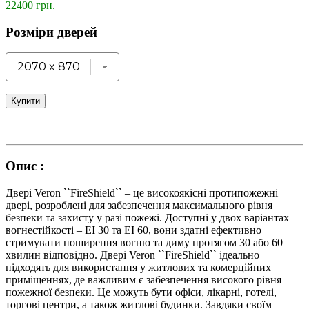
22400 грн.
Розміри дверей
Купити
Опис :
Двері Veron ``FireShield`` – це високоякісні протипожежні
двері, розроблені для забезпечення максимального рівня
безпеки та захисту у разі пожежі. Доступні у двох варіантах
вогнестійкості – EI 30 та EI 60, вони здатні ефективно
стримувати поширення вогню та диму протягом 30 або 60
хвилин відповідно. Двері Veron ``FireShield`` ідеально
підходять для використання у житлових та комерційних
приміщеннях, де важливим є забезпечення високого рівня
пожежної безпеки. Це можуть бути офіси, лікарні, готелі,
торгові центри, а також житлові будинки. Завдяки своїм