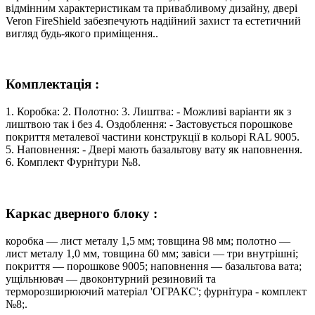
відмінним характеристикам та привабливому дизайну, двері
Veron FireShield забезпечують надійний захист та естетичний
вигляд будь-якого приміщення..
Комплектація :
1. Коробка: 2. Полотно: 3. Лиштва: - Можливі варіанти як з
лиштвою так і без 4. Оздоблення: - Застовується порошкове
покриття металевої частини конструкції в кольорі RAL 9005.
5. Наповнення: - Двері мають базальтову вату як наповнення.
6. Комплект Фурнітури №8.
Каркас дверного блоку :
коробка — лист металу 1,5 мм; товщина 98 мм; полотно —
лист металу 1,0 мм, товщина 60 мм; завіси — три внутрішні;
покриття — порошкове 9005; наповнення — базальтова вата;
ущільнювач — двоконтурний резиновий та
терморозширюючий матеріал 'ОГРАКС'; фурнітура - комплект
№8;.