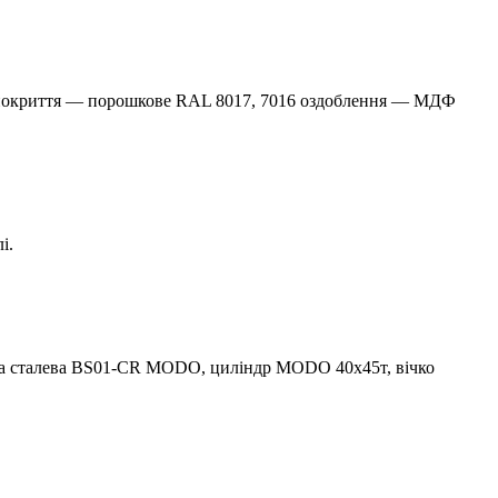
і покриття — порошкове RAL 8017, 7016 оздоблення — МДФ
і.
а сталева BS01-CR MODO, циліндр MODO 40х45т, вічко