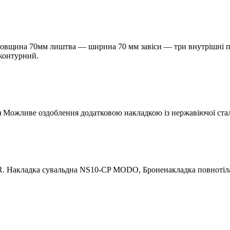
м товщина 70мм лиштва — ширина 70 мм завіси — три внутрішн
контурний.
) Можливе оздоблення додатковою накладкою із нержавіючої стал
. Накладка сувальдна NS10-CP MODO, Броненакладка повнотіл