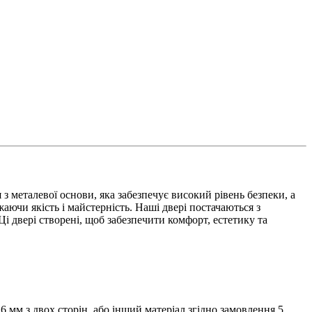
 металевої основи, яка забезпечує високий рівень безпеки, а
ючи якість і майстерність. Наші двері постачаються з
і двері створені, щоб забезпечити комфорт, естетику та
мм з двох сторін. або інший матеріал згідно замовлення 5.