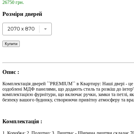
26750 грн.
Розміри дверей
Купити
Опис :
Комплектація дверей ``PREMIUM`` в Квартиру: Наші двері - це п
оздоблені МДФ панелями, що додають стиль та розкіш до інтер'є
комплектацією фурнітури, що включає ручки, замки та петлі, як
безпеку вашого будинку, створюючи привітну атмосферу та вра
Комплектація :
1. Коробка: 2. Полотно: 3. Лиштва: - Ширина лиштви складає 7