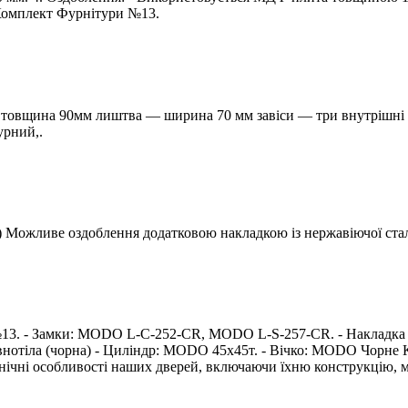
 Комплект Фурнітури №13.
м товщина 90мм лиштва — ширина 70 мм завіси — три внутрішн
урний,.
) Можливе оздоблення додатковою накладкою із нержавіючої стал
ту №13. - Замки: MODO L-C-252-CR, MODO L-S-257-CR. - Накла
нотіла (чорна) - Циліндр: MODO 45х45т. - Вічко: MODO Чорне 
ні особливості наших дверей, включаючи їхню конструкцію, мате