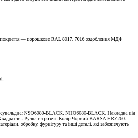
і покриття — порошкове RAL 8017, 7016 оздоблення МДФ
і.
дка сувальдна: NSQ6080-BLACK, NHQ6080-BLACK, Накладка пiд
Квадратне - Ручка на розеті: Колір Чорний BARSA HRZ260-
ріали, обробку, фурнітуру та інші деталі, які забезпечують