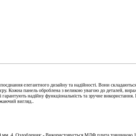
оєднання елегантного дизайну та надійності. Вони складаються з
ру. Кожна панель оброблена з великою увагою до деталей, виража
і гарантують надійну функціональність та зручне використання. Ц
жаючий вигляд..
0 мм. 4. Оздоблення: - Використовується МДФ плита товщиною 16 