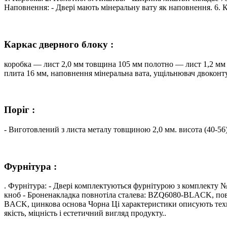
Наповнення: - Двері мають мінеральну вату як наповнення. 6.
Каркас дверного блоку :
коробка — лист 2,0 мм товщина 105 мм полотно — лист 1,2 м
плита 16 мм, наповнення мінеральна вата, ущільнювач двоконт
Поріг :
- Виготовлений з листа металу товщиною 2,0 мм. висота (40-56
Фурнітура :
. Фурнітура: - Двері комплектуються фурнітурою з комплек
кноб - Броненакладка повнотіла сталева: BZQ6080-BLACK, пов
BACK, цинкова основа Чорна Ці характеристики описують техніч
якість, міцність і естетичний вигляд продукту..