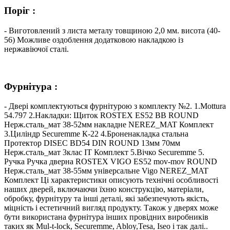
Поріг :
- Виготовлений з листа металу товщиною 2,0 мм. висота (40-
56) Можливе оздоблення додатковою накладкою із
нержавіючої сталі.
Фурнітура :
- Двері комплектуються фурнітурою з комплекту №2. 1.Mottura
54.797 2.Накладки: Щиток ROSTEX ES52 BB ROUND
Нерж.сталь_мат 38-52мм накладне NEREZ_MAT Комплект
3.Циліндр Securemme К-22 4.Броненакладка стальна
Протектор DISEC BD54 DIN ROUND 13мм 70мм
Нерж.сталь_мат 3клас IT Комплект 5.Вічко Securemme 5.
Ручка Ручка дверна ROSTEX VIGO ES52 mov-mov ROUND
Нерж.сталь_мат 38-55мм універсальне Vigo NEREZ_MAT
Комплект Ці характеристики описують технічні особливості
наших дверей, включаючи їхню конструкцію, матеріали,
обробку, фурнітуру та інші деталі, які забезпечують якість,
міцність і естетичний вигляд продукту. Також у дверях може
бути використана фурнітура інших провідних виробників
таких як Mul-t-lock, Securemme, Abloy,Tesa, Iseo і так далі..