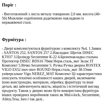
Поріг :
- Виготовлений з листа металу товщиною 2,0 мм. висота (40-
56) Можливе оздоблення додатковою накладкою із
нержавіючої сталі.
Фурнітура :
- Двері комплектуються фурнітурою з комплекту №4. 1.Замки
- SANTOS 252, SANTOS 257 2.Накладки: Щиток DISEC
KT037 3.Циліндр Securemme К-22 4.Броненакладка стальна
Протектор DISEC BDS16 70мм Нерж.сталь_мат 3клас IT
Комплект 5.Вічко Securemme 5. Ручка Ручка дверна ROSTEX
VIGO ES52 mov-mov ROUND Нерж.сталь_мат 38-55мм
універсальне Vigo NEREZ_MAT Комплект Ці характеристики
описують технічні особливості наших дверей, включаючи
їхню конструкцію, матеріали, обробку, фурнітуру та інші
деталі, які забезпечують якість, міцність і естетичний вигляд
продукту. Також у дверях може бути використана фурнітура
інших провідних виробників таких як Mul-t-lock, Securemme,
Abloy,Tesa, Iseo і так далі..