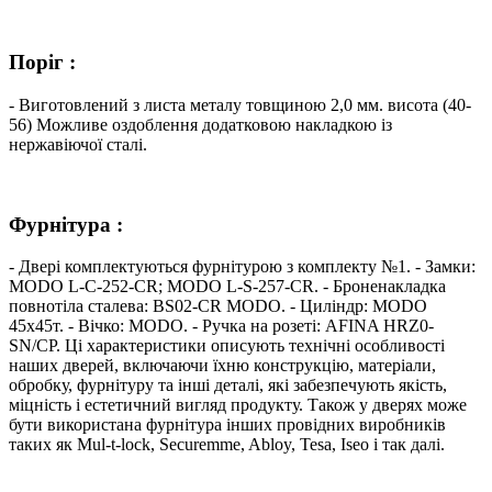
Поріг :
- Виготовлений з листа металу товщиною 2,0 мм. висота (40-
56) Можливе оздоблення додатковою накладкою із
нержавіючої сталі.
Фурнітура :
- Двері комплектуються фурнітурою з комплекту №1. - Замки:
MODO L-C-252-CR; MODO L-S-257-CR. - Броненакладка
повнотіла сталева: BS02-CR MODO. - Циліндр: MODO
45х45т. - Вічко: MODO. - Ручка на розеті: AFINA HRZ0-
SN/CP. Ці характеристики описують технічні особливості
наших дверей, включаючи їхню конструкцію, матеріали,
обробку, фурнітуру та інші деталі, які забезпечують якість,
міцність і естетичний вигляд продукту. Також у дверях може
бути використана фурнітура інших провідних виробників
таких як Mul-t-lock, Securemme, Abloy, Tesa, Iseo і так далі.