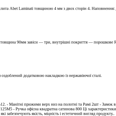
плита Abet Laminati товщиною 4 мм з двох сторін 4. Наповнення:
 товщина 90мм завіси — три, внутрішні покриття — порошкове R
) оздоблений додатковою накладкою із нержавіючої сталі.
12. - Манітні прижими верх низ на полотні та Рамі 2шт - Замок 
125M5 - Ручка офісна квадратна сатинова 800 Ці характеристик
 які забезпечують якість, міцність і естетичний вигляд продукту..