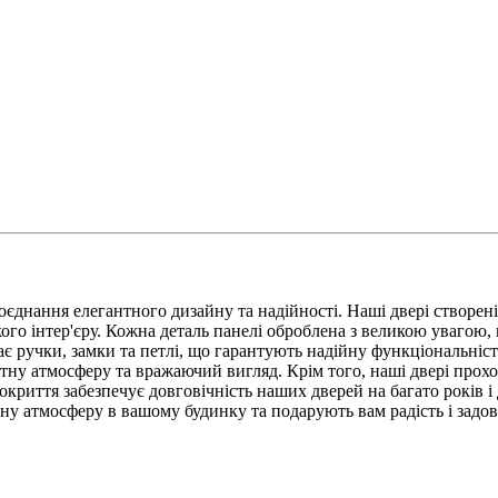
днання елегантного дизайну та надійності. Наші двері створені 
ого інтер'єру. Кожна деталь панелі оброблена з великою увагою,
є ручки, замки та петлі, що гарантують надійну функціональніс
тну атмосферу та вражаючий вигляд. Крім того, наші двері прохо
окриття забезпечує довговічність наших дверей на багато років 
орну атмосферу в вашому будинку та подарують вам радість і задо