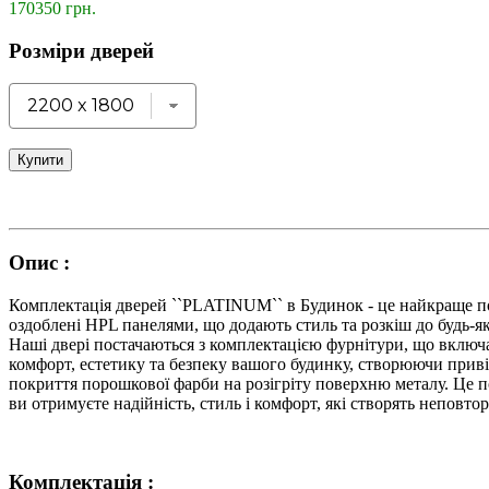
170350 грн.
Розміри дверей
Купити
Опис :
Комплектація дверей ``PLATINUM`` в Будинок - це найкраще поє
оздоблені HPL панелями, що додають стиль та розкіш до будь-як
Наші двері постачаються з комплектацією фурнітури, що включа
комфорт, естетику та безпеку вашого будинку, створюючи приві
покриття порошкової фарби на розігріту поверхню металу. Це п
ви отримуєте надійність, стиль і комфорт, які створять неповт
Комплектація :