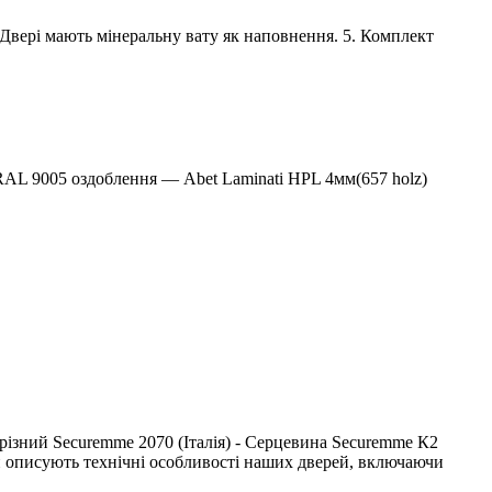
 Двері мають мінеральну вату як наповнення. 5. Комплект
AL 9005 оздоблення — Abet Laminati HPL 4мм(657 holz)
врізний Securemme 2070 (Італія) - Серцевина Securemme К2
и описують технічні особливості наших дверей, включаючи