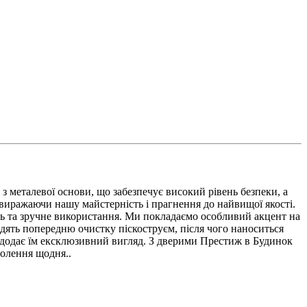
з металевої основи, що забезпечує високий рівень безпеки, а
 виражаючи нашу майстерність і прагнення до найвищої якості.
ть та зручне використання. Ми покладаємо особливий акцент на
дять попередню очистку піскоструєм, після чого наноситься
і додає їм ексклюзивний вигляд. З дверими Престиж в Будинок
волення щодня..